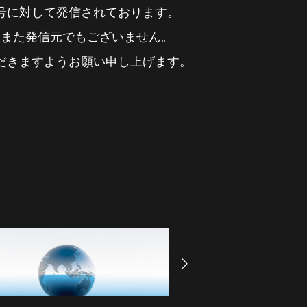
事
を
ナ
の
守
ー
プ
り
に
ロ
続
け
』
る
号に対して発信されております。
、また発信元でもございません。
だきますようお願い申し上げます。