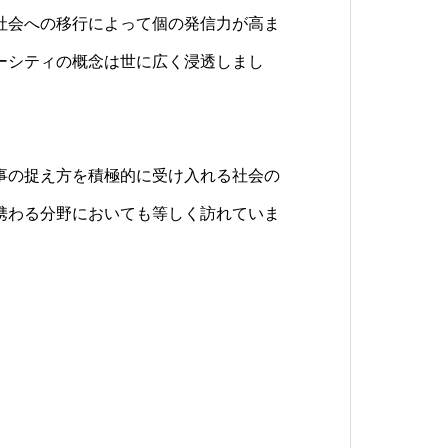
社会への移行によって個の発信力が高ま
未来を創る「パートナー」であり続ける
、 代表取締役早坂が理事となり発展途
ーシティの概念は世に広く浸透しまし
す。
技術・知識・技能を提供し世界レベルの
支援を行っています。
事の捉え方を積極的に受け入れる社会の
携わる分野においても等しく訪れていま