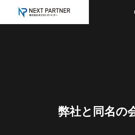
GREETIN
ごあいさつ
SERVICE
COMPANY
事業内容
企業情報
HISTORY
弊
社
と
同
名
の
沿革
スマートハ
-
W
e
-
-
P
a
C
r
r
Smart house