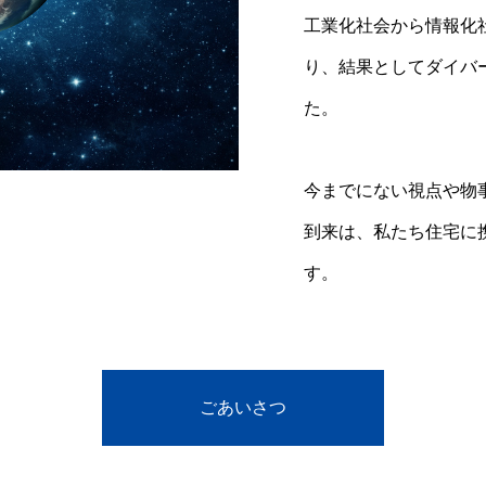
工業化社会から情報化
業であり続ける一緒に
SDGｓの取組みとして
り、結果としてダイバ
ことが出来れば幸いで
上国の若者達に日本の
た。
技術向上・雇用促進の
今までにない視点や物
到来は、私たち住宅に
す。
会社概要
企業理念
ごあいさつ