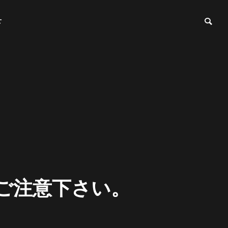
せ
OUTLINE
会社概要
PARTNER
ご
注
意
下
さ
い
。
関係会社
ム事業
リノベーション事業
a
F
n
y
a
a
s
m
l
-
-
i
l
y
-
Outer wall
Remodeling business