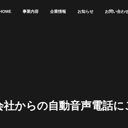
HOME
事業内容
企業情報
お知らせ
お問い合わ
G
PHILOSOPHY
企業理念
SDGs
会
社
か
ら
の
自
動
音
声
電
話
に
SDGsの取り組み
ウス事業
エコカー事業
リフォー
o
e
o
m
v
P
e
f
a
n
o
-
r
L
r
t
C
t
n
i
v
o
A
e
e
n
r
n
s
w
y
d
t
o
r
i
C
t
u
u
h
c
o
c
t
t
n
a
i
h
o
f
n
e
i
n
d
t
E
e
r
P
n
a
u
r
c
r
s
o
e
t
t
f
h
e
l
A
-
i
s
k
l
s
w
i
e
o
eco-car
Painting & 