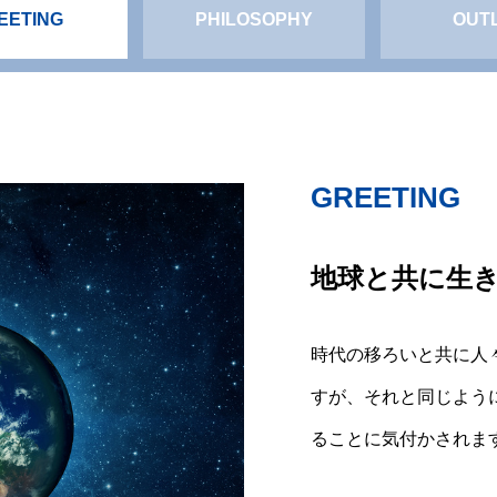
EETING
PHILOSOPHY
OUT
GREETING
PHILOSOPH
OUTLINE
地球と共に生
「作る」企業
家族のように
時代の移ろいと共に人
「家を作る」から「笑
株式会社ネクストパー
すが、それと同じよう
な時間を創る」「明る
スの外装工事会社であ
ることに気付かされま
スマートハウス事業専
「お客様の明るい未来