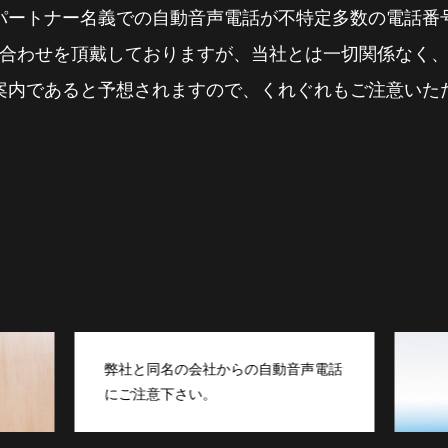
の
か
え
よ
え
る
う
り
地
『
に
球
』
家
信
と
と
づ
頼
共
『
く
で
に
た
り
き
生
だ
』
る
き
い
の
パ
る
ま
『
ー
工
』
ト
パートナー名義での自動音声電話が不特定多数の電話番
L
i
v
e
w
i
t
h
t
h
e
E
a
r
t
h
合わせを頂戴しておりますが、当社とは一切関係なく
案内であると予想されますので、くれぐれもご注意いた
弊社と同名の会社からの自動音声電話
にご注意下さい。