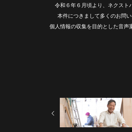
笑
顔
2
5
の
年
家
『
を
族
お
超
令和６年６月頃より、ネクスト
本件につきまして多くのお問い
個人情報の収集を目的とした音声