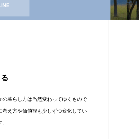
LINE
Y
きる
から「創る」企業へ
信頼できるパートナーに
々の暮らし方は当然変わってゆくもので
顔を創る」「家族の安全を創る」「自由
トナーは創業25年以上関東トップクラ
に考え方や価値観も少しずつ変化してい
い未来を創る」へ
る株式会社アイネックスの100％出資の
す。
門会社です。
を創る」ことをお客様と一緒に出来る企