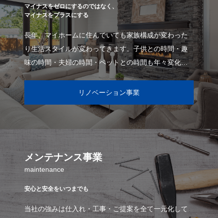
マイナスをゼロにするのではなく、
マイナスをプラスにする
長年、マイホームに住んでいても家族構成が変わった
り生活スタイルが変わってきます。子供との時間・趣
味の時間・夫婦の時間・ペットとの時間も年々変化。
ただ、お客様の要望を叶えるだけでなく、その後の家
リノベーション事業
メンテナンス事業
maintenance
安心と安全をいつまでも
当社の強みは仕入れ・工事・ご提案を全て一元化して