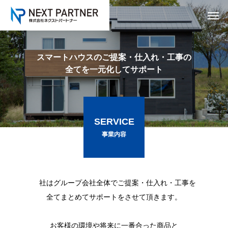
ス
マ
ー
ト
ハ
ウ
ス
の
ご
提
案
・
仕
入
れ
・
工
事
の
全
て
を
一
元
化
し
て
サ
ポ
ー
ト
SERVICE
事業内容
当社はグループ会社全体でご提案・仕入れ・工事を全てまとめて
サポートをさせて頂きます。
お客様の環境や将来に一番合った商品と安心の工事を徹底して、