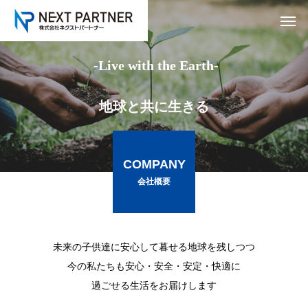
-
L
i
v
e
w
i
t
h
t
h
e
E
a
r
t
h
-
地
球
と
共
に
生
き
る
COMPANY
会社概要
未来の子供達に安心して暮せる地球を残しつつ
今の私たちも安心・安全・安定・快適に過ごせる生活をお届けし
ます。