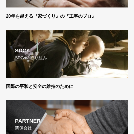
-Proven Construction Professional-
SDGs
SDGsの取り組み
-Live with the Earth-
PARTNER
関係会社