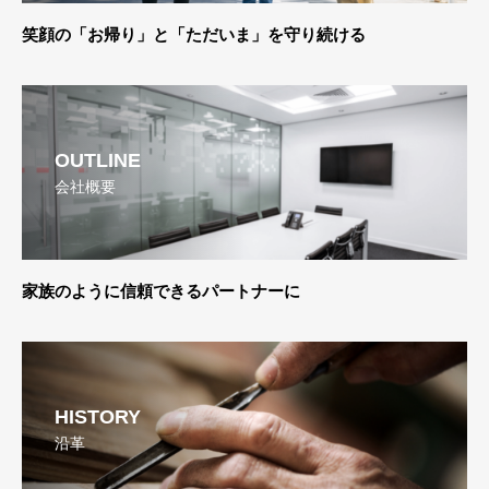
-Comfor And Confidence Always-
OUTLINE
会社概要
-We are Partner you can trust like Family-
HISTORY
沿革