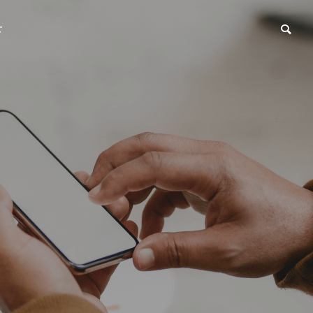
せ
OUTLINE
会社概要
PARTNER
関係会社
ム事業
リノベーション事業
Outer wall
Remodeling business