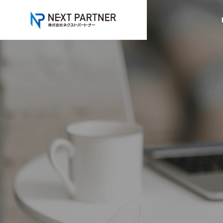
GREETIN
ごあいさつ
SERVICE
COMPANY
事業内容
企業情報
HISTORY
沿革
スマートハ
Smart house