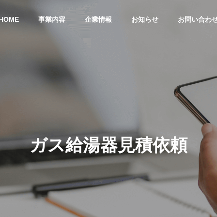
HOME
事業内容
企業情報
お知らせ
お問い合わ
G
PHILOSOPHY
企業理念
ガ
ス
給
湯
器
見
積
依
頼
SDGs
SDGsの取り組み
ウス事業
エコカー事業
リフォー
eco-car
Painting & 